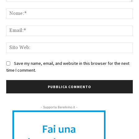
Commento:
No
Ema
Sit
We
Save my name, email, and website in this browser for the next
time I comment.
- Supporta Bereilvino.it -