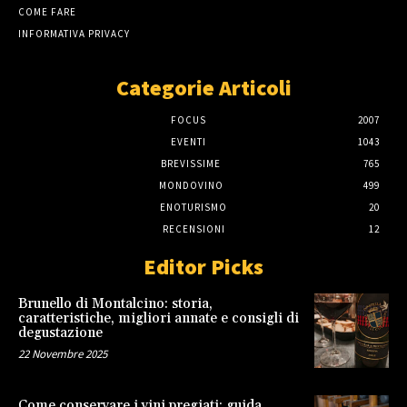
COME FARE
INFORMATIVA PRIVACY
Categorie Articoli
FOCUS
2007
EVENTI
1043
BREVISSIME
765
MONDOVINO
499
ENOTURISMO
20
RECENSIONI
12
Editor Picks
Brunello di Montalcino: storia,
caratteristiche, migliori annate e consigli di
degustazione
22 Novembre 2025
Come conservare i vini pregiati: guida