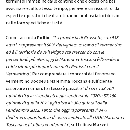
termini di immagine dalle cantine e che è occasione per
avvicinare e, allo stesso tempo, per avere un riscontro, da
esperti e operatori che diventeranno ambasciatori dei vini
nelle loro specifiche attività.
Come racconta
Pollini
:
“La provincia di Grosseto, con 938
ettari, rappresenta il 50% del vigneto toscano di Vermentino
ed è il territorio dove il vitigno sta crescendo con le
percentuali più alte, oggi la Maremma Toscana è l’areale di
coltivazione più importante della Penisola per il
Vermentino”.
Per comprendere i contorni del fenomeno
Vermentino Doc della Maremma Toscana è sufficiente
osservare i numeri: lo stesso è passato “
da
circa 33.700
quintali di uva rivendicati nella vendemmia 2020 a 37.150
quintali di quella 2021 agli oltre 43.300 quintali della
vendemmia 2022. Tanto che oggi rappresenta il 34%
dell’intero quantitativo di uve rivendicate alla DOC Maremma
Toscana nell’ultima vendemmia
”, sottolinea
Mazzei