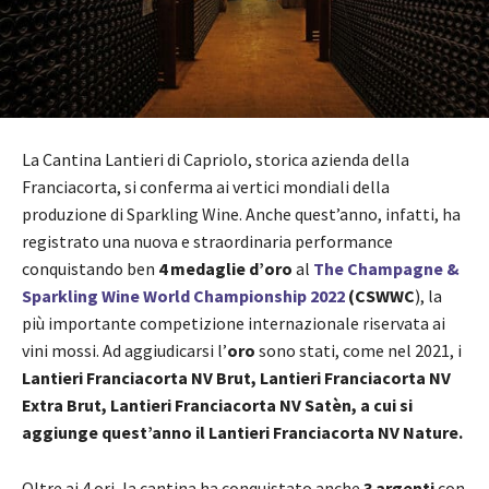
La Cantina Lantieri di Capriolo, storica azienda della
Franciacorta, si conferma ai vertici mondiali della
produzione di Sparkling Wine. Anche quest’anno, infatti, ha
registrato una nuova e straordinaria performance
conquistando ben
4 medaglie d’oro
al
The Champagne &
Sparkling Wine World Championship 2022
(CSWWC
), la
più importante competizione internazionale riservata ai
vini mossi. Ad aggiudicarsi l’
oro
sono stati, come nel 2021, i
Lantieri Franciacorta NV Brut, Lantieri Franciacorta NV
Extra Brut, Lantieri Franciacorta NV Satèn, a cui si
aggiunge quest’anno il Lantieri Franciacorta NV Nature.
Oltre ai 4 ori, la cantina ha conquistato anche
3 argenti
con