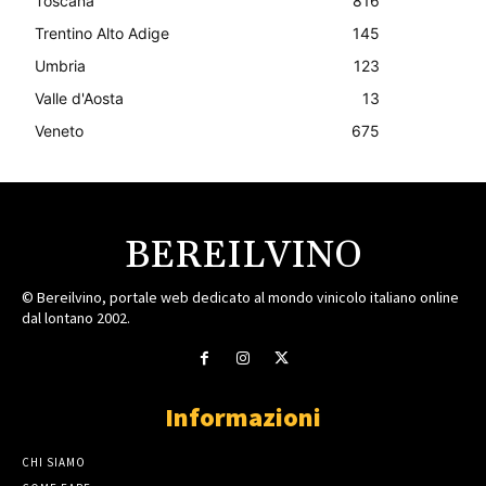
Toscana
816
Trentino Alto Adige
145
Umbria
123
Valle d'Aosta
13
Veneto
675
BEREILVINO
© Bereilvino, portale web dedicato al mondo vinicolo italiano online
dal lontano 2002.
Informazioni
CHI SIAMO