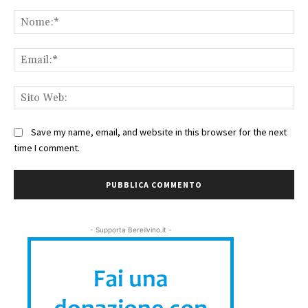
Commento:
No
Ema
Sit
We
Save my name, email, and website in this browser for the next
time I comment.
- Supporta Bereilvino.it -