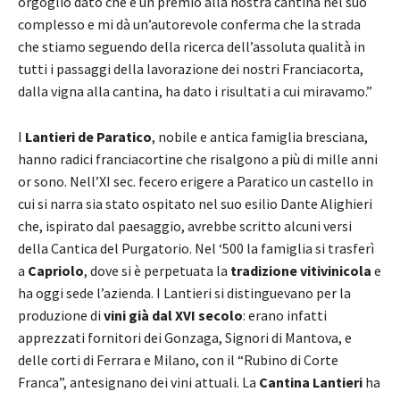
orgoglio dato che è un premio alla nostra cantina nel suo
complesso e mi dà un’autorevole conferma che la strada
che stiamo seguendo della ricerca dell’assoluta qualità in
tutti i passaggi della lavorazione dei nostri Franciacorta,
dalla vigna alla cantina, ha dato i risultati a cui miravamo.”
I
Lantieri de Paratico
, nobile e antica famiglia bresciana,
hanno radici franciacortine che risalgono a più di mille anni
or sono. Nell’XI sec. fecero erigere a Paratico un castello in
cui si narra sia stato ospitato nel suo esilio Dante Alighieri
che, ispirato dal paesaggio, avrebbe scritto alcuni versi
della Cantica del Purgatorio. Nel ‘500 la famiglia si trasferì
a
Capriolo
, dove si è perpetuata la
tradizione vitivinicola
e
ha oggi sede l’azienda. I Lantieri si distinguevano per la
produzione di
vini già dal XVI secolo
: erano infatti
apprezzati fornitori dei Gonzaga, Signori di Mantova, e
delle corti di Ferrara e Milano, con il “Rubino di Corte
Franca”, antesignano dei vini attuali. La
Cantina Lantieri
ha