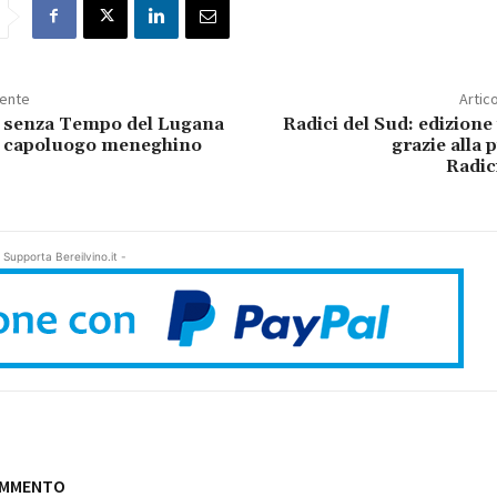
dente
Artic
 senza Tempo del Lugana
Radici del Sud: edizione
l capoluogo meneghino
grazie alla 
Radic
 Supporta Bereilvino.it -
OMMENTO