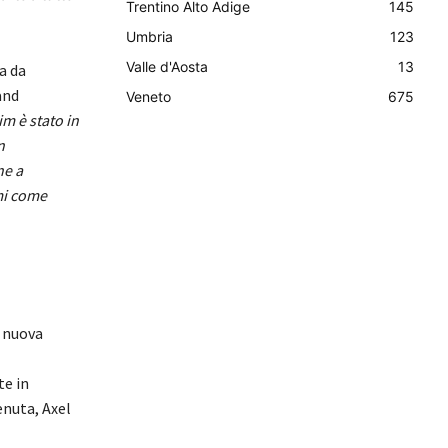
Trentino Alto Adige
145
Umbria
123
Valle d'Aosta
13
a da
and
Veneto
675
m è stato in
n
ne a
mi come
i nuova
te in
enuta, Axel