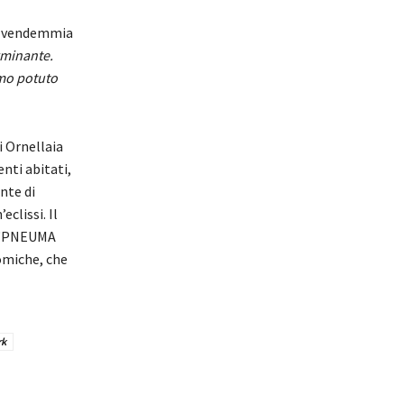
lla vendemmia
rminante.
amo potuto
i Ornellaia
enti abitati,
nte di
clissi. Il
i “PNEUMA
omiche, che
rk