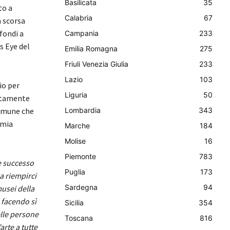
Basilicata
35
to a
Calabria
67
a scorsa
fondi a
Campania
233
s Eye del
Emilia Romagna
275
Friuli Venezia Giulia
233
Lazio
103
io per
Liguria
50
attamente
comune che
Lombardia
343
mmia
Marche
184
Molise
16
Piemonte
783
e successo
Puglia
173
 a riempirci
Sardegna
94
musei della
 facendo sì
Sicilia
354
lle persone
Toscana
816
arte a tutte