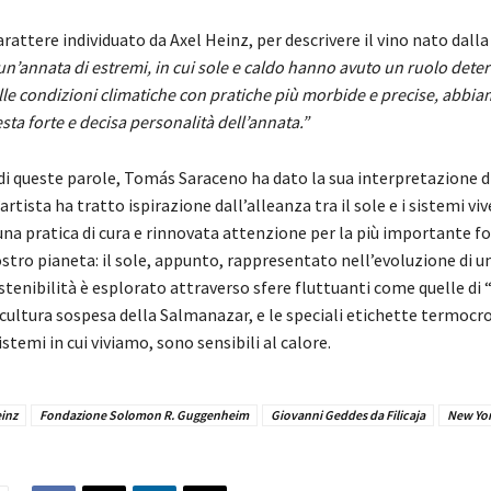
carattere individuato da Axel Heinz, per descrivere il vino nato da
 un’annata di estremi, in cui sole e caldo hanno avuto un ruolo dete
lle condizioni climatiche con pratiche più morbide e precise, abbi
sta forte e decisa personalità dell’annata.”
 di queste parole, Tomás Saraceno ha dato la sua interpretazione d
artista ha tratto ispirazione dall’alleanza tra il sole e i sistemi viv
 una pratica di cura e rinnovata attenzione per la più importante fo
stro pianeta: il sole, appunto, rappresentato nell’evoluzione di un’e
stenibilità è esplorato attraverso sfere fluttuanti come quelle d
scultura sospesa della Salmanazar, e le speciali etichette termocr
stemi in cui viviamo, sono sensibili al calore.
inz
Fondazione Solomon R. Guggenheim
Giovanni Geddes da Filicaja
New Yo