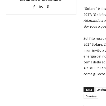
“Solare” è il 
2017:
“è stata
Adattandoci a
dar voce a que
Sul filo rosso
2017 Solare. L’
in un invito a
energia del no
tema della so
4.21×105”, la 
come gli ecosi
TAGS
Axel He
Ornellaia