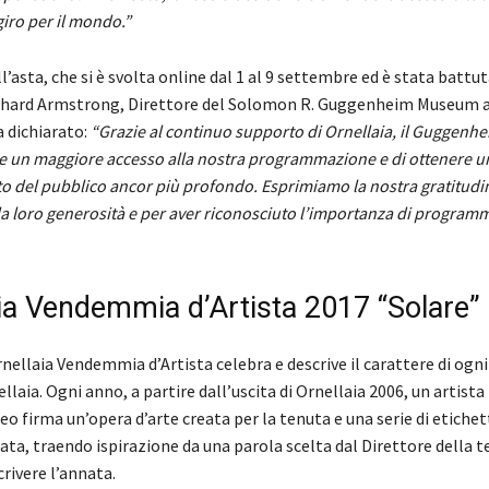
giro per il mondo.”
l’asta, che si è svolta online dal 1 al 9 settembre ed è stata battut
ichard Armstrong, Direttore del Solomon R. Guggenheim Museum 
 dichiarato:
“
Grazie al continuo supporto di Ornellaia, il Guggenhei
ire un maggiore accesso alla nostra programmazione e
di ottenere u
o del pubblico ancor più profondo. Esprimiamo la nostra gratitudi
la loro generosità e per aver riconosciuto l’importanza di program
ia Vendemmia d’Artista 2017 “Solare”
nellaia Vendemmia d’Artista celebra e descrive il carattere di ogn
llaia. Ogni anno, a partire dall’uscita di Ornellaia 2006, un artista
firma un’opera d’arte creata per la tenuta e una serie di etichet
ata, traendo ispirazione da una parola scelta dal Direttore della t
rivere l’annata.