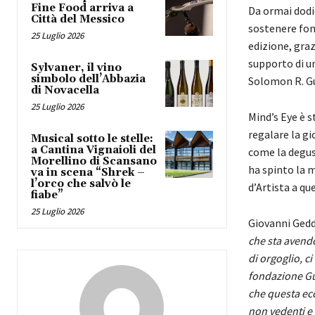
Fine Food arriva a
Da ormai dodi
Città del Messico
sostenere fond
25 Luglio 2026
edizione, graz
supporto di u
Sylvaner, il vino
simbolo dell’Abbazia
Solomon R. 
di Novacella
25 Luglio 2026
Mind’s Eye è 
regalare la gi
Musical sotto le stelle:
a Cantina Vignaioli del
come la degust
Morellino di Scansano
ha spinto la 
va in scena “Shrek –
l’orco che salvò le
d’Artista a q
fiabe”
25 Luglio 2026
Giovanni Gedde
che sta avend
di orgoglio, ci 
fondazione Gug
che questa ec
non vedenti e i