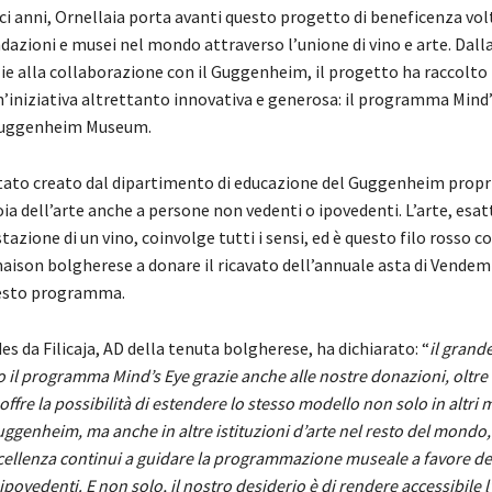
ci anni, Ornellaia porta avanti questo progetto di beneficenza vol
azioni e musei nel mondo attraverso l’unione di vino e arte. Dall
ie alla collaborazione con il Guggenheim, il progetto ha raccolto 
n’iniziativa altrettanto innovativa e generosa: il programma Mind’
Guggenheim Museum.
stato creato dal dipartimento di educazione del Guggenheim propr
oia dell’arte anche a persone non vedenti o ipovedenti. L’arte, es
azione di un vino, coinvolge tutti i sensi, ed è questo filo rosso 
maison bolgherese a donare il ricavato dell’annuale asta di Vende
uesto programma.
s da Filicaja, AD della tenuta bolgherese, ha dichiarato: “
il grand
o il programma Mind’s Eye grazie
anche
alle nostre donazioni, oltre
offre la possibilità
di estendere lo stesso modello non solo in altri 
genheim, ma anche in altre istituzioni d’arte nel resto del mondo,
cellenza continui a guidare la programmazione museale a favore de
povedenti. E non solo, il nostro desiderio è di rendere accessibile l’