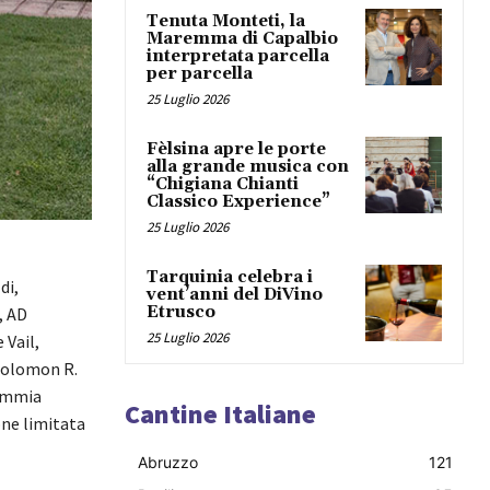
Tenuta Monteti, la
Maremma di Capalbio
interpretata parcella
per parcella
25 Luglio 2026
Fèlsina apre le porte
alla grande musica con
“Chigiana Chianti
Classico Experience”
25 Luglio 2026
Tarquinia celebra i
di,
vent’anni del DiVino
Etrusco
, AD
25 Luglio 2026
 Vail,
Solomon R.
demmia
Cantine Italiane
one limitata
Abruzzo
121