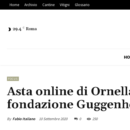
Home
Archivio
Cantine
Vitigni
Glossario
29.4
C
Roma
HO
FOCUS
Asta online di Ornell
fondazione Guggenh
By
Fabio Italiano
10 Settembre 2020
0
250