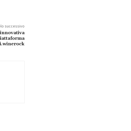
olo successivo
 innovativa
piattaforma
i.winerock