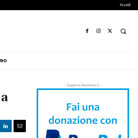
Accedi
RIO
- Supporta Bereilvino.it -
 a