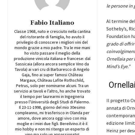
le persone in 
Al termine del
Fabio Italiano
Sotheby’s, R
Classe 1968, nato e cresciuto nella cantina
Foundation ha
del ristorante di famiglia, ho avuto il
privilegio di conoscere i migliori vini del
grado di offr
mondo grazie a mio padre. Tra le mie mani
coinvolgiment
ho visto passare il meglio della
produzione vinicola italiana e francese: dal
Ornellaia per 
Sassicaia (allora ancora semplice Vino da
Mind’s Eye.”
Tavola) ai vari cru di Barbaresco di Angelo
Gaja, fino ai super famosi Château
Margaux, Château Lafite Rothschild,
Ornella
Petrus, solo per nominarne alcuni. Tra un
servizio ai tavoli e l’altro, ho anche trovato
il tempo per laurearmi in Ingegneria
Il progetto Or
presso l’Università degli Studi di Palermo.
Il 23-11-1998, giorno del mio 30esimo
annata di Orne
compleanno, mi trasferisco in Olanda per
contemporaneo 
amore, dove ancora oggi vivo con mia
edizione limit
moglie e i miei due figli. Bereilvino.it è il
mio hobby e non mi ritengo un esperto di
Heinz per desc
vino ma solo un appassionato!