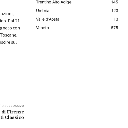
Trentino Alto Adige
145
Umbria
123
tazioni,
Valle d'Aosta
13
ino. Dal 21
vigneto con
Veneto
675
 Toscane.
scire sul
olo successivo
 di Firenze
ti Classico