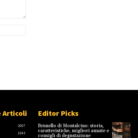
Sito
Web:
 Articoli
Editor Picks
Brunello di Montalcino: storia,
2007
caratteristiche, migliori annate e
1043
consigli di degustazione