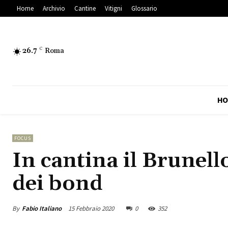
Home
Archivio
Cantine
Vitigni
Glossario
26.7
C
Roma
HO
FOCUS
In cantina il Brunel
dei bond
By
Fabio Italiano
15 Febbraio 2020
0
352