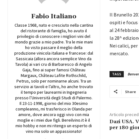
Il Brunello 20
Fabio Italiano
ospiti e focus
Classe 1968, nato e cresciuto nella cantina
al 24 febbrai
del ristorante di famiglia, ho avuto il
privilegio di conoscere i migliori vini del
la 28^ edizio
mondo grazie a mio padre. Tra le mie mani
Nei calici, pe
ho visto passare il meglio della
produzione vinicola italiana e francese: dal
mercato.
Sassicaia (allora ancora semplice Vino da
Tavola) ai vari cru di Barbaresco di Angelo
Gaja, fino ai super famosi Château
TAGS
Benven
Margaux, Château Lafite Rothschild,
Petrus, solo per nominarne alcuni. Tra un
servizio ai tavoli e l’altro, ho anche trovato
il tempo per laurearmi in Ingegneria
Share
presso l’Università degli Studi di Palermo.
Il 23-11-1998, giorno del mio 30esimo
compleanno, mi trasferisco in Olanda per
amore, dove ancora oggi vivo con mia
Articolo prece
moglie e i miei due figli. Bereilvino.it è il
Dazi USA. V
mio hobby e non mi ritengo un esperto di
per 180 gio
vino ma solo un appassionato!