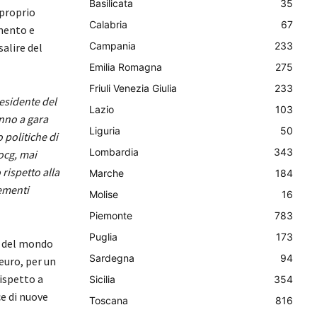
Basilicata
35
 proprio
Calabria
67
amento e
Campania
233
salire del
Emilia Romagna
275
Friuli Venezia Giulia
233
esidente del
Lazio
103
anno a gara
Liguria
50
 politiche di
Lombardia
343
ocg, mai
rispetto alla
Marche
184
lementi
Molise
16
Piemonte
783
Puglia
173
to del mondo
Sardegna
94
 euro, per un
rispetto a
Sicilia
354
e di nuove
Toscana
816