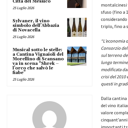
Città del Messico
montalcinesi v
25 Luglio 2026
sfuso (fino a 
considerando l
Sylvaner, il vino
simbolo dell’Abbazia
triplo, fino a 
di Novacella
25 Luglio 2026
“L’economia de
Consorzio del
Musical sotto le stelle:
a Cantina Vignaioli del
sul terreno de
Morellino di Scansano
lungo termine,
va in scena “Shrek –
l’orco che salvò le
modificata dal
fiabe”
crisi del 2010
25 Luglio 2026
questi in grad
Dalla cantina 
del vino itali
valore comples
cinquant’anni 
importanti tra