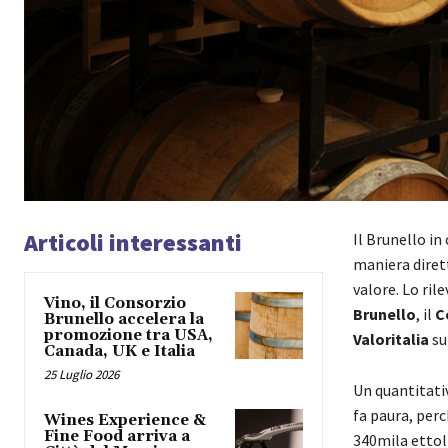
Articoli interessanti
Il Brunello i
maniera dirett
valore. Lo ril
Vino, il Consorzio
Brunello
, il
C
Brunello accelera la
promozione tra USA,
Valoritalia
su
Canada, UK e Italia
25 Luglio 2026
Un quantitativ
fa paura, perc
Wines Experience &
Fine Food arriva a
340mila ettoli