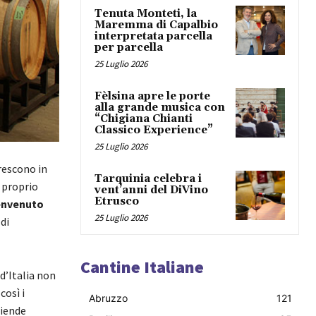
Tenuta Monteti, la
Maremma di Capalbio
interpretata parcella
per parcella
25 Luglio 2026
Fèlsina apre le porte
alla grande musica con
“Chigiana Chianti
Classico Experience”
25 Luglio 2026
rescono in
Tarquinia celebra i
 proprio
vent’anni del DiVino
Etrusco
nvenuto
25 Luglio 2026
di
Cantine Italiane
d’Italia non
così i
Abruzzo
121
ziende