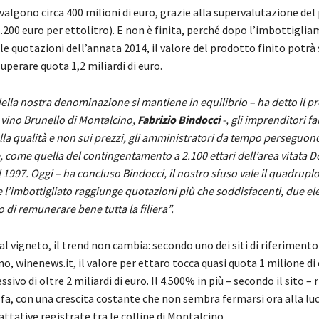
algono circa 400 milioni di euro, grazie alla supervalutazione del
1.200 euro per ettolitro). E non è finita, perché dopo l’imbottigli
e quotazioni dell’annata 2014, il valore del prodotto finito potrà 
superare quota 1,2 miliardi di euro.
lla nostra denominazione si mantiene in equilibrio – ha detto il pr
 vino Brunello di Montalcino,
Fabrizio Bindocci
-, gli imprenditori f
lla qualità e non sui prezzi, gli amministratori da tempo perseguono
 come quella del contingentamento a 2.100 ettari dell’area vitata D
 1997. Oggi – ha concluso Bindocci, il nostro sfuso vale il quadruplo 
 e l’imbottigliato raggiunge quotazioni più che soddisfacenti, due e
o di remunerare bene tutta la filiera”.
al vigneto, il trend non cambia: secondo uno dei siti di riferimen
ano, winenews.it, il valore per ettaro tocca quasi quota 1 milione di
sivo di oltre 2 miliardi di euro. Il 4.500% in più – secondo il sito – 
fa, con una crescita costante che non sembra fermarsi ora alla luc
ttative registrate tra le colline di Montalcino.