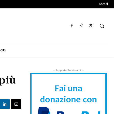
Accedi
RIO
- Supporta Bereilvino.it -
 più