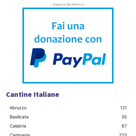
- Supporta Bereilvino.it -
Cantine Italiane
Abruzzo
121
Basilicata
35
Calabria
67
Campania
233