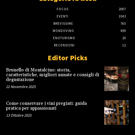
FOCUS
2007
EVENTI
1043
BREVISSIME
765
MONDOVINO
499
ENOTURISMO
20
RECENSIONI
12
Editor Picks
Brunello di Montalcino: storia,
caratteristiche, migliori annate e consigli di
degustazione
22 Novembre 2025
Come conservare i vini pregiati: guida
pratica per appassionati
13 Ottobre 2025