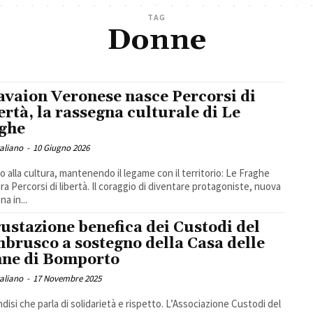
TAG
Donne
avaion Veronese nasce Percorsi di
ertà, la rassegna culturale di Le
ghe
taliano
-
10 Giugno 2026
no alla cultura, mantenendo il legame con il territorio: Le Fraghe
ra Percorsi di libertà. Il coraggio di diventare protagoniste, nuova
a in...
ustazione benefica dei Custodi del
brusco a sostegno della Casa delle
ne di Bomporto
taliano
-
17 Novembre 2025
ndisi che parla di solidarietà e rispetto. L’Associazione Custodi del