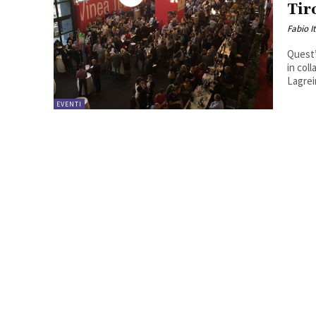
Tir
Fabio I
Quest’
in col
Lagrei
EVENTI