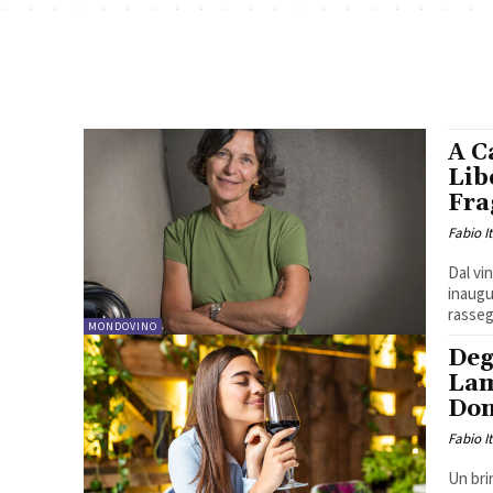
A C
Lib
Fra
Fabio I
Dal vi
inaugu
rassegn
MONDOVINO
Deg
Lam
Don
Fabio I
Un bri