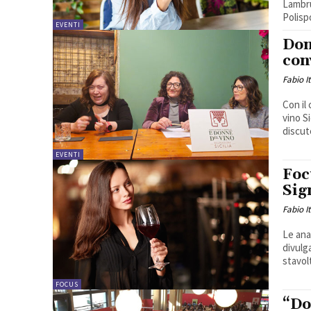
Lambru
Polisp
EVENTI
Don
con
Fabio I
Con il
vino Si
discute
EVENTI
Foc
Sig
Fabio I
Le ana
divulg
stavolt
FOCUS
“Do