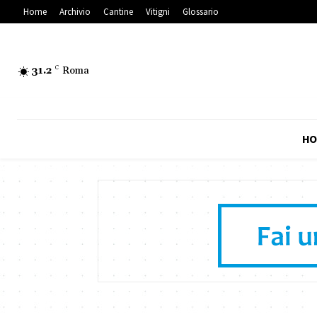
Home
Archivio
Cantine
Vitigni
Glossario
31.2
C
Roma
HO