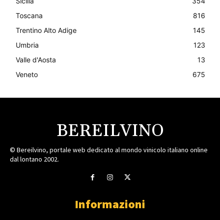
Sicilia
354
Toscana
816
Trentino Alto Adige
145
Umbria
123
Valle d'Aosta
13
Veneto
675
BEREILVINO
© Bereilvino, portale web dedicato al mondo vinicolo italiano online
dal lontano 2002.
Informazioni