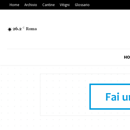
Home
Archivio
Cantine
Vitigni
Glossario
26.2
C
Roma
HO