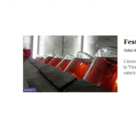
Fes
Fabio I
L’asso
la “Fe
valori
EVENTI