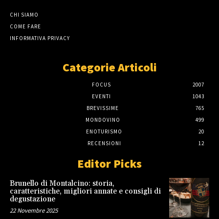
CHI SIAMO
COME FARE
INFORMATIVA PRIVACY
Categorie Articoli
FOCUS
2007
EVENTI
1043
BREVISSIME
765
MONDOVINO
499
ENOTURISMO
20
RECENSIONI
12
Editor Picks
Brunello di Montalcino: storia,
caratteristiche, migliori annate e consigli di
degustazione
22 Novembre 2025