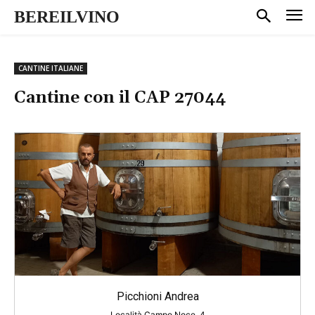
BEREILVINO
CANTINE ITALIANE
Cantine con il CAP
27044
Picchioni Andrea
Località Campo Noce, 4