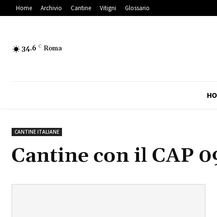
Home
Archivio
Cantine
Vitigni
Glossario
34.6
C
Roma
HO
CANTINE ITALIANE
Cantine con il CAP
0