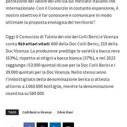
percezione del valore dei vini sia sul mercato italiano che
internazionale. Con il Consorzio in costante espansione, il
nostro obiettivo è far conoscere e comunicare in modo
ottimale la proposta enologica del territorio”.
Oggi il Consorzio di Tutela dei vini dei Colli Berici e Vicenza
conta
910 ettari
vitati
: 600 della Doc Colli Berici, 310 della
Doc Vicenza. La produzione predilige le varietà a bacca nera
(63%), rispetto ai vitigni a bacca bianca (37%), e nel 2023
raggiunge i 53.000 quintali di uve per la Doc Colli Berici e i
39.000 quintali per la Doc Vicenza. Nello stesso anno
l’imbottigliato della denominazione berica si attesta
attorno a 1.660.000 bottiglie, mentre la denominazione
vicentina su 560.000.
TAGS
Colli Berici e Vicenza
Silvio Dani