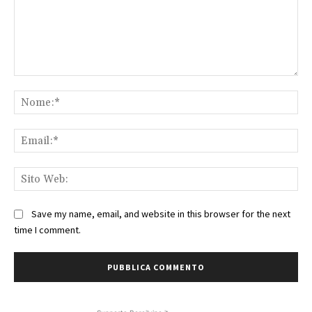
Commento:
No
Ema
Sit
We
Save my name, email, and website in this browser for the next
time I comment.